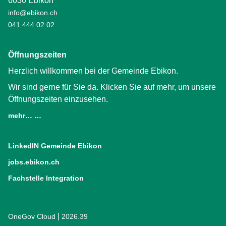
6030 Ebikon
info@ebikon.ch
041 444 02 02
Öffnungszeiten
Herzlich willkommen bei der Gemeinde Ebikon.
Wir sind gerne für Sie da. Klicken Sie auf mehr, um unsere
Öffnungszeiten einzusehen.
mehr… …
LinkedIN Gemeinde Ebikon
(External Link)
jobs.ebikon.ch
(External Link)
Fachstelle Integration
(External Link)
|
OneGov Cloud
(External Link)
2026.39
(External Link)