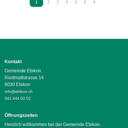
Vous êtes sur la page
1
Vous êtes sur la page
2
Vous êtes sur la page
3
Vous êtes sur la page
4
Vous êtes sur la page
5
Vous êtes sur la page
6
Kontakt
Gemeinde Ebikon
Riedmattstrasse 14
6030 Ebikon
info@ebikon.ch
041 444 02 02
Öffnungszeiten
Herzlich willkommen bei der Gemeinde Ebikon.