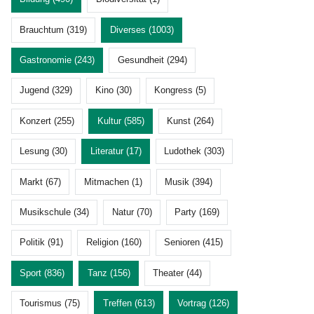
Brauchtum (319)
Diverses (1003)
Gastronomie (243)
Gesundheit (294)
Jugend (329)
Kino (30)
Kongress (5)
Konzert (255)
Kultur (585)
Kunst (264)
Lesung (30)
Literatur (17)
Ludothek (303)
Markt (67)
Mitmachen (1)
Musik (394)
Musikschule (34)
Natur (70)
Party (169)
Politik (91)
Religion (160)
Senioren (415)
Sport (836)
Tanz (156)
Theater (44)
Tourismus (75)
Treffen (613)
Vortrag (126)