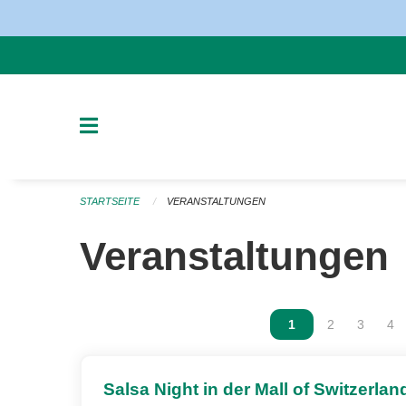
Navigation überspringen
STARTSEITE
VERANSTALTUNGEN
Veranstaltungen
Vous êtes sur la p
1
Vous êtes sur
2
Vous ête
3
Vou
4
Salsa Night in der Mall of Switzerlan