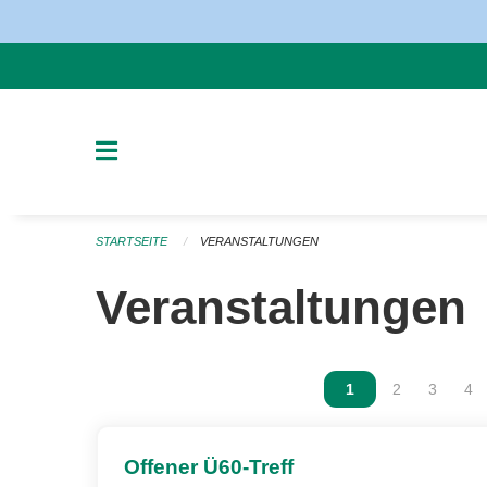
Navigation überspringen
STARTSEITE
VERANSTALTUNGEN
Veranstaltungen
Vous êtes sur la p
1
Vous êtes sur
2
Vous ête
3
Vou
4
Offener Ü60-Treff