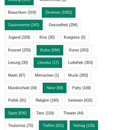
Brauchtum (319)
Diverses (1002)
Gastronomie (242)
Gesundheit (294)
Jugend (329)
Kino (30)
Kongress (5)
Konzert (255)
Kultur (584)
Kunst (263)
Lesung (30)
Literatur (17)
Ludothek (303)
Markt (67)
Mitmachen (1)
Musik (393)
Musikschule (34)
Natur (69)
Party (169)
Politik (91)
Religion (160)
Senioren (415)
Sport (836)
Tanz (154)
Theater (44)
Tourismus (75)
Treffen (611)
Vortrag (126)