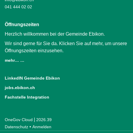
041 444 02 02
Öffnungszeiten
Herzlich willkommen bei der Gemeinde Ebikon.
Wir sind gerne für Sie da. Klicken Sie auf mehr, um unsere
Öffnungszeiten einzusehen.
mehr… …
LinkedIN Gemeinde Ebikon
(External Link)
jobs.ebikon.ch
(External Link)
Fachstelle Integration
(External Link)
|
OneGov Cloud
(External Link)
2026.39
(External Link)
Datenschutz
(External Link)
Anmelden