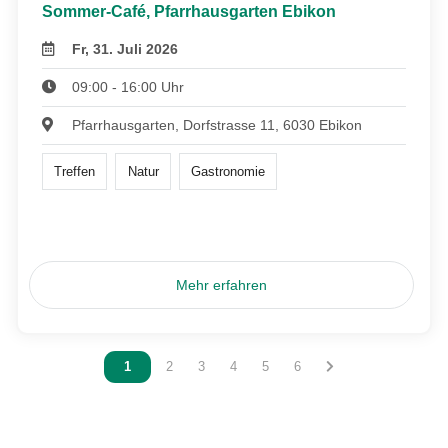
Sommer-Café, Pfarrhausgarten Ebikon
Fr, 31. Juli 2026
09:00 - 16:00 Uhr
Pfarrhausgarten, Dorfstrasse 11, 6030 Ebikon
Treffen
Natur
Gastronomie
Mehr erfahren
Vous êtes sur la page
1
Vous êtes sur la page
2
Vous êtes sur la page
3
Vous êtes sur la page
4
Vous êtes sur la page
5
Vous êtes sur la page
6