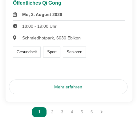
Öffentliches Qi Gong
Mo, 3. August 2026
18:00 - 19:00 Uhr
Schmiedhofpark, 6030 Ebikon
Gesundheit
Sport
Senioren
Mehr erfahren
Vous êtes sur la page
1
Vous êtes sur la page
2
Vous êtes sur la page
3
Vous êtes sur la page
4
Vous êtes sur la page
5
Vous êtes sur la page
6