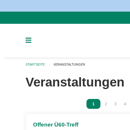
Navigation überspringen
STARTSEITE
VERANSTALTUNGEN
Veranstaltungen
Vous êtes sur la p
1
Vous êtes sur
2
Vous ête
3
Vou
4
Offener Ü60-Treff