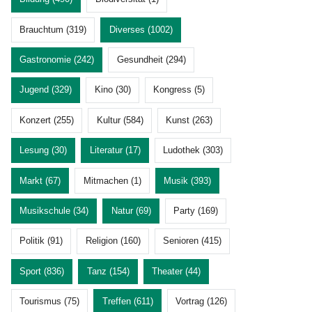
Brauchtum (319)
Diverses (1002)
Gastronomie (242)
Gesundheit (294)
Jugend (329)
Kino (30)
Kongress (5)
Konzert (255)
Kultur (584)
Kunst (263)
Lesung (30)
Literatur (17)
Ludothek (303)
Markt (67)
Mitmachen (1)
Musik (393)
Musikschule (34)
Natur (69)
Party (169)
Politik (91)
Religion (160)
Senioren (415)
Sport (836)
Tanz (154)
Theater (44)
Tourismus (75)
Treffen (611)
Vortrag (126)