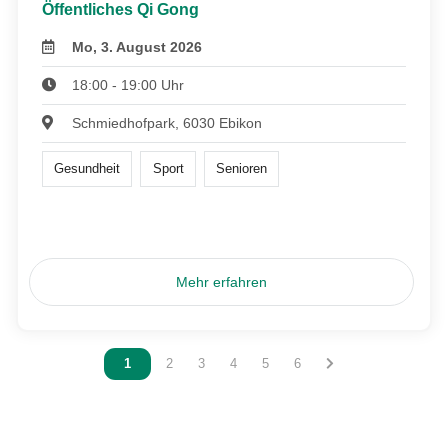
Öffentliches Qi Gong
Mo, 3. August 2026
18:00 - 19:00 Uhr
Schmiedhofpark, 6030 Ebikon
Gesundheit
Sport
Senioren
Mehr erfahren
Vous êtes sur la page
1
Vous êtes sur la page
2
Vous êtes sur la page
3
Vous êtes sur la page
4
Vous êtes sur la page
5
Vous êtes sur la page
6