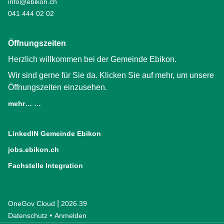
info@ebikon.ch
041 444 02 02
Öffnungszeiten
Herzlich willkommen bei der Gemeinde Ebikon.
Wir sind gerne für Sie da. Klicken Sie auf mehr, um unsere
Öffnungszeiten einzusehen.
mehr… …
LinkedIN Gemeinde Ebikon
(External Link)
jobs.ebikon.ch
(External Link)
Fachstelle Integration
(External Link)
|
OneGov Cloud
(External Link)
2026.39
(External Link)
Datenschutz
(External Link)
Anmelden