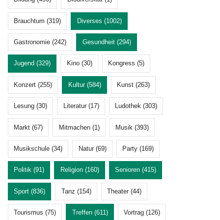
Brauchtum (319)
Diverses (1002)
Gastronomie (242)
Gesundheit (294)
Jugend (329)
Kino (30)
Kongress (5)
Konzert (255)
Kultur (584)
Kunst (263)
Lesung (30)
Literatur (17)
Ludothek (303)
Markt (67)
Mitmachen (1)
Musik (393)
Musikschule (34)
Natur (69)
Party (169)
Politik (91)
Religion (160)
Senioren (415)
Sport (836)
Tanz (154)
Theater (44)
Tourismus (75)
Treffen (611)
Vortrag (126)