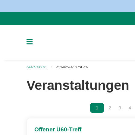
Navigation überspringen
STARTSEITE
VERANSTALTUNGEN
Veranstaltungen
Vous êtes sur la p
1
Vous êtes sur
2
Vous ête
3
Vou
4
Offener Ü60-Treff