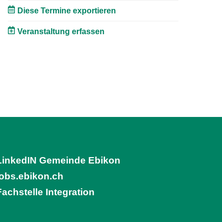
Diese Termine exportieren
Veranstaltung erfassen
LinkedIN Gemeinde Ebikon
(External Link)
jobs.ebikon.ch
(External Link)
Fachstelle Integration
(External Link)