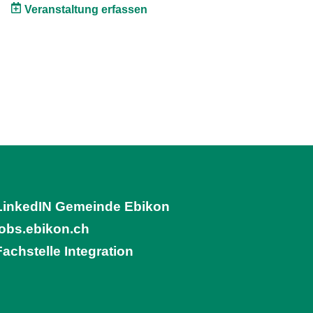
Veranstaltung erfassen
LinkedIN Gemeinde Ebikon
(External Link)
jobs.ebikon.ch
(External Link)
Fachstelle Integration
(External Link)