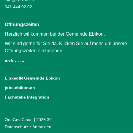
041 444 02 02
Öffnungszeiten
Herzlich willkommen bei der Gemeinde Ebikon.
Wir sind gerne für Sie da. Klicken Sie auf mehr, um unsere
Öffnungszeiten einzusehen.
mehr… …
LinkedIN Gemeinde Ebikon
(External Link)
jobs.ebikon.ch
(External Link)
Fachstelle Integration
(External Link)
|
OneGov Cloud
(External Link)
2026.39
(External Link)
Datenschutz
(External Link)
Anmelden