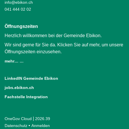
info@ebikon.ch
041 444 02 02
Öffnungszeiten
Herzlich willkommen bei der Gemeinde Ebikon.
Wir sind gerne für Sie da. Klicken Sie auf mehr, um unsere
Öffnungszeiten einzusehen.
mehr… …
LinkedIN Gemeinde Ebikon
(External Link)
jobs.ebikon.ch
(External Link)
Fachstelle Integration
(External Link)
|
OneGov Cloud
(External Link)
2026.39
(External Link)
Datenschutz
(External Link)
Anmelden