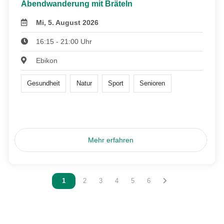
Abendwanderung mit Bräteln
Mi, 5. August 2026
16:15 - 21:00 Uhr
Ebikon
Gesundheit
Natur
Sport
Senioren
Mehr erfahren
Vous êtes sur la page
1
Vous êtes sur la page
2
Vous êtes sur la page
3
Vous êtes sur la page
4
Vous êtes sur la page
5
Vous êtes sur la page
6