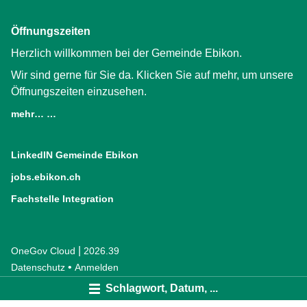
Öffnungszeiten
Herzlich willkommen bei der Gemeinde Ebikon.
Wir sind gerne für Sie da. Klicken Sie auf mehr, um unsere
Öffnungszeiten einzusehen.
mehr… …
LinkedIN Gemeinde Ebikon
(External Link)
jobs.ebikon.ch
(External Link)
Fachstelle Integration
(External Link)
|
OneGov Cloud
(External Link)
2026.39
(External Link)
Datenschutz
(External Link)
Anmelden
Schlagwort, Datum, ...