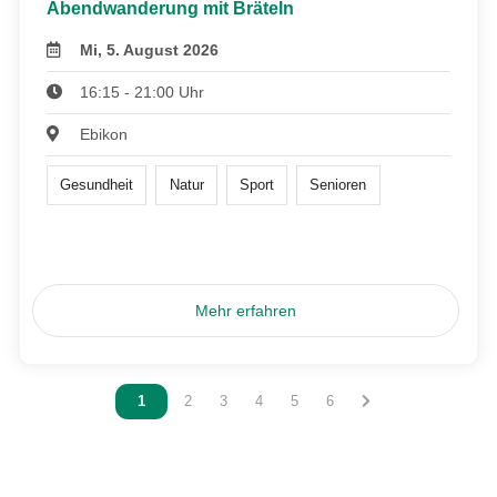
Abendwanderung mit Bräteln
Mi, 5. August 2026
16:15 - 21:00 Uhr
Ebikon
Gesundheit
Natur
Sport
Senioren
Mehr erfahren
Vous êtes sur la page
1
Vous êtes sur la page
2
Vous êtes sur la page
3
Vous êtes sur la page
4
Vous êtes sur la page
5
Vous êtes sur la page
6