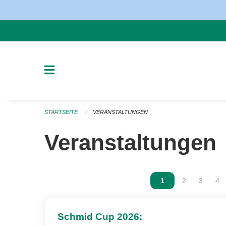
Navigation überspringen
STARTSEITE
VERANSTALTUNGEN
Veranstaltungen
Vous êtes sur la p
1
Vous êtes sur
2
Vous ête
3
Vou
4
Schmid Cup 2026: