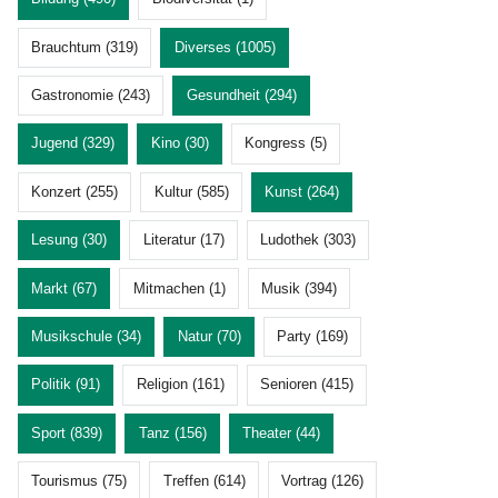
Brauchtum (319)
Diverses (1005)
Gastronomie (243)
Gesundheit (294)
Jugend (329)
Kino (30)
Kongress (5)
Konzert (255)
Kultur (585)
Kunst (264)
Lesung (30)
Literatur (17)
Ludothek (303)
Markt (67)
Mitmachen (1)
Musik (394)
Musikschule (34)
Natur (70)
Party (169)
Politik (91)
Religion (161)
Senioren (415)
Sport (839)
Tanz (156)
Theater (44)
Tourismus (75)
Treffen (614)
Vortrag (126)