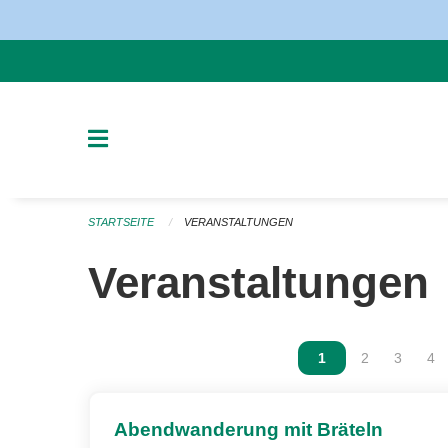
Navigation überspringen
STARTSEITE
VERANSTALTUNGEN
Veranstaltungen
Vous êtes sur la p
1
Vous êtes sur
2
Vous ête
3
Vou
4
Abendwanderung mit Bräteln