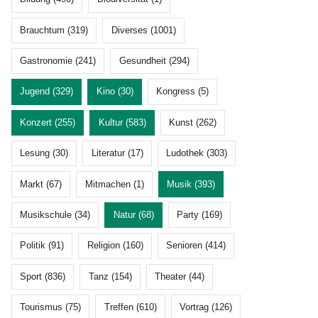
Brauchtum (319)
Diverses (1001)
Gastronomie (241)
Gesundheit (294)
Jugend (329)
Kino (30)
Kongress (5)
Konzert (255)
Kultur (583)
Kunst (262)
Lesung (30)
Literatur (17)
Ludothek (303)
Markt (67)
Mitmachen (1)
Musik (393)
Musikschule (34)
Natur (68)
Party (169)
Politik (91)
Religion (160)
Senioren (414)
Sport (836)
Tanz (154)
Theater (44)
Tourismus (75)
Treffen (610)
Vortrag (126)