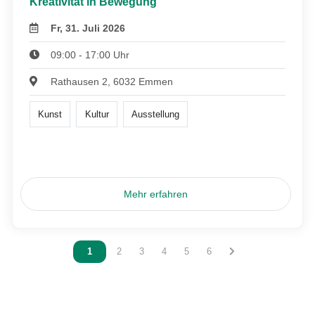
Kreativität in Bewegung
Fr, 31. Juli 2026
09:00 - 17:00 Uhr
Rathausen 2, 6032 Emmen
Kunst
Kultur
Ausstellung
Mehr erfahren
Vous êtes sur la page
1
Vous êtes sur la page
2
Vous êtes sur la page
3
Vous êtes sur la page
4
Vous êtes sur la page
5
Vous êtes sur la page
6