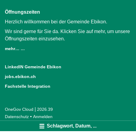
Öffnungszeiten
Herzlich willkommen bei der Gemeinde Ebikon.
Wir sind gerne für Sie da. Klicken Sie auf mehr, um unsere
Öffnungszeiten einzusehen.
mehr… …
LinkedIN Gemeinde Ebikon
(External Link)
jobs.ebikon.ch
(External Link)
Fachstelle Integration
(External Link)
|
OneGov Cloud
(External Link)
2026.39
(External Link)
Datenschutz
(External Link)
Anmelden
Schlagwort, Datum, ...