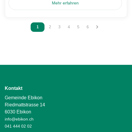
Mehr erfahren
Vous êtes sur la page
1
Vous êtes sur la page
2
Vous êtes sur la page
3
Vous êtes sur la page
4
Vous êtes sur la page
5
Vous êtes sur la page
6
Kontakt
Gemeinde Ebikon
Riedmattstrasse 14
6030 Ebikon
info@ebikon.ch
041 444 02 02