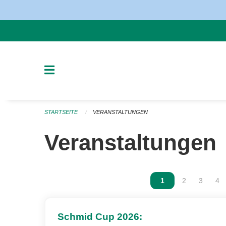
Navigation überspringen
STARTSEITE
VERANSTALTUNGEN
Veranstaltungen
Vous êtes sur la p
1
Vous êtes sur
2
Vous ête
3
Vou
4
Schmid Cup 2026: