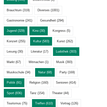
Brauchtum (319)
Diverses (1001)
Gastronomie (241)
Gesundheit (294)
Jugend (329)
Kino (30)
Kongress (5)
Konzert (255)
Kultur (583)
Kunst (262)
Lesung (30)
Literatur (17)
Ludothek (303)
Markt (67)
Mitmachen (1)
Musik (393)
Musikschule (34)
Natur (68)
Party (169)
Politik (91)
Religion (160)
Senioren (414)
Sport (836)
Tanz (154)
Theater (44)
Tourismus (75)
Treffen (610)
Vortrag (126)