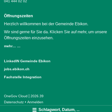
041 444 02 02
Öffnungszeiten
Herzlich willkommen bei der Gemeinde Ebikon.
Wir sind gerne für Sie da. Klicken Sie auf mehr, um unsere
Öffnungszeiten einzusehen.
mehr… …
LinkedIN Gemeinde Ebikon
(External Link)
jobs.ebikon.ch
(External Link)
Fachstelle Integration
(External Link)
|
OneGov Cloud
(External Link)
2026.39
(External Link)
Datenschutz
(External Link)
Anmelden
Schlagwort, Datum, ...