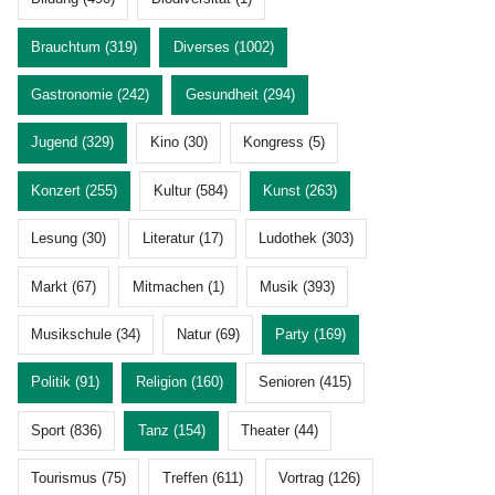
Brauchtum (319)
Diverses (1002)
Gastronomie (242)
Gesundheit (294)
Jugend (329)
Kino (30)
Kongress (5)
Konzert (255)
Kultur (584)
Kunst (263)
Lesung (30)
Literatur (17)
Ludothek (303)
Markt (67)
Mitmachen (1)
Musik (393)
Musikschule (34)
Natur (69)
Party (169)
Politik (91)
Religion (160)
Senioren (415)
Sport (836)
Tanz (154)
Theater (44)
Tourismus (75)
Treffen (611)
Vortrag (126)