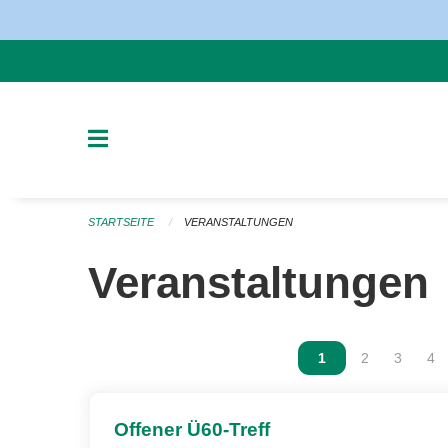
Navigation überspringen
STARTSEITE
VERANSTALTUNGEN
Veranstaltungen
Vous êtes sur la p
1
Vous êtes sur
2
Vous ête
3
Vou
4
Offener Ü60-Treff