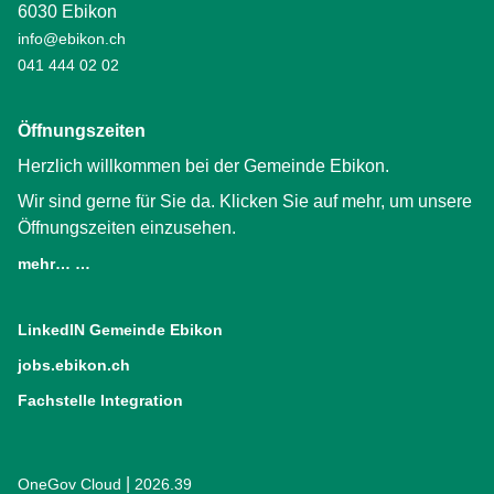
6030 Ebikon
info@ebikon.ch
041 444 02 02
Öffnungszeiten
Herzlich willkommen bei der Gemeinde Ebikon.
Wir sind gerne für Sie da. Klicken Sie auf mehr, um unsere
Öffnungszeiten einzusehen.
mehr… …
LinkedIN Gemeinde Ebikon
(External Link)
jobs.ebikon.ch
(External Link)
Fachstelle Integration
(External Link)
|
OneGov Cloud
(External Link)
2026.39
(External Link)