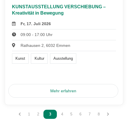
KUNSTAUSSTELLUNG VERSCHIEBUNG –
Kreativität in Bewegung
Fr, 17. Juli 2026
09:00 - 17:00 Uhr
Rathausen 2, 6032 Emmen
Kunst
Kultur
Ausstellung
Mehr erfahren
Vous êtes sur la page
1
Vous êtes sur la page
2
Vous êtes sur la page
3
Vous êtes sur la page
4
Vous êtes sur la page
5
Vous êtes sur la page
6
Vous êtes sur la page
7
Vous êtes sur la 
8