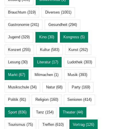
Brauchtum (319)
Diverses (1001)
Gastronomie (241)
Gesundheit (294)
Jugend (329)
Kino (30)
Kongress (5)
Konzert (255)
Kultur (583)
Kunst (262)
Lesung (30)
Literatur (17)
Ludothek (303)
Markt (67)
Mitmachen (1)
Musik (393)
Musikschule (34)
Natur (68)
Party (169)
Politik (91)
Religion (160)
Senioren (414)
Sport (836)
Tanz (154)
Theater (44)
Tourismus (75)
Treffen (610)
Vortrag (126)