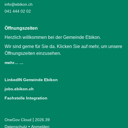
info@ebikon.ch
041 444 02 02
Öffnungszeiten
Herzlich willkommen bei der Gemeinde Ebikon.
Wir sind gerne für Sie da. Klicken Sie auf mehr, um unsere
Öffnungszeiten einzusehen.
mehr… …
LinkedIN Gemeinde Ebikon
(External Link)
jobs.ebikon.ch
(External Link)
Fachstelle Integration
(External Link)
|
OneGov Cloud
(External Link)
2026.39
(External Link)
Datenschutz
(External Link)
Anmelden