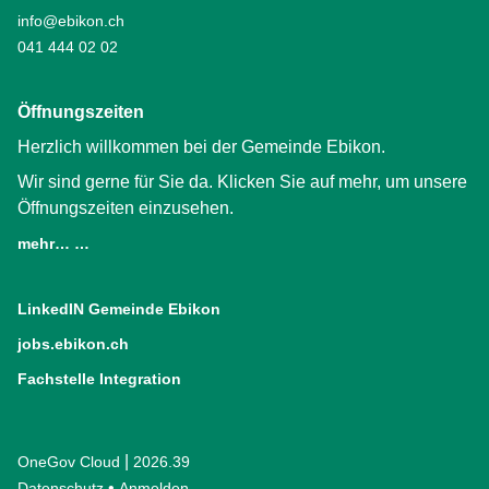
info@ebikon.ch
041 444 02 02
Öffnungszeiten
Herzlich willkommen bei der Gemeinde Ebikon.
Wir sind gerne für Sie da. Klicken Sie auf mehr, um unsere
Öffnungszeiten einzusehen.
mehr… …
LinkedIN Gemeinde Ebikon
(External Link)
jobs.ebikon.ch
(External Link)
Fachstelle Integration
(External Link)
|
OneGov Cloud
(External Link)
2026.39
(External Link)
Datenschutz
(External Link)
Anmelden