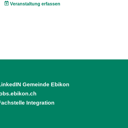
Veranstaltung erfassen
LinkedIN Gemeinde Ebikon
(External Link)
jobs.ebikon.ch
(External Link)
Fachstelle Integration
(External Link)