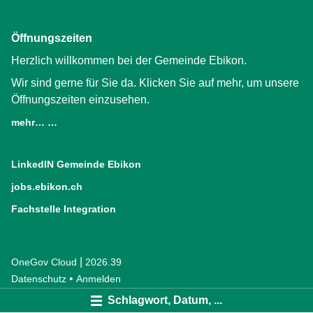
Öffnungszeiten
Herzlich willkommen bei der Gemeinde Ebikon.
Wir sind gerne für Sie da. Klicken Sie auf mehr, um unsere
Öffnungszeiten einzusehen.
mehr… …
LinkedIN Gemeinde Ebikon
(External Link)
jobs.ebikon.ch
(External Link)
Fachstelle Integration
(External Link)
|
OneGov Cloud
(External Link)
2026.39
(External Link)
Datenschutz
(External Link)
Anmelden
Schlagwort, Datum, ...