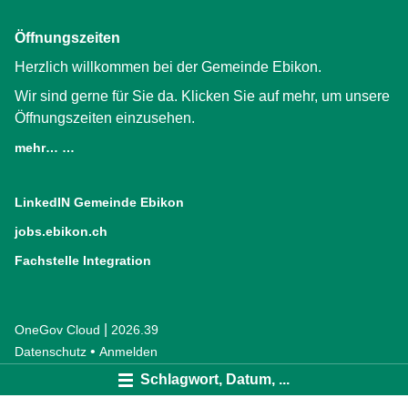
Öffnungszeiten
Herzlich willkommen bei der Gemeinde Ebikon.
Wir sind gerne für Sie da. Klicken Sie auf mehr, um unsere
Öffnungszeiten einzusehen.
mehr… …
LinkedIN Gemeinde Ebikon
(External Link)
jobs.ebikon.ch
(External Link)
Fachstelle Integration
(External Link)
|
OneGov Cloud
(External Link)
2026.39
(External Link)
Datenschutz
(External Link)
Anmelden
Schlagwort, Datum, ...