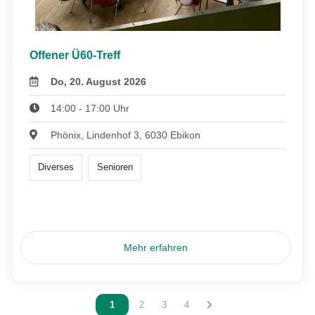
Offener Ü60-Treff
Do, 20. August 2026
14:00 - 17:00 Uhr
Phönix, Lindenhof 3, 6030 Ebikon
Diverses
Senioren
Mehr erfahren
Vous êtes sur la page
1
Vous êtes sur la page
2
Vous êtes sur la page
3
Vous êtes sur la page
4