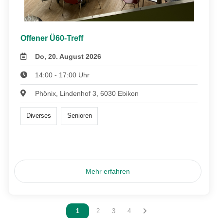
Offener Ü60-Treff
Do, 20. August 2026
14:00 - 17:00 Uhr
Phönix, Lindenhof 3, 6030 Ebikon
Diverses
Senioren
Mehr erfahren
Vous êtes sur la page
1
Vous êtes sur la page
2
Vous êtes sur la page
3
Vous êtes sur la page
4