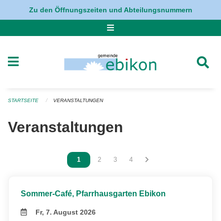
Navigation überspringen
Zu den Öffnungszeiten und Abteilungsnummern
STARTSEITE
VERANSTALTUNGEN
Veranstaltungen
Vous êtes sur la page
1
Vous êtes sur la page
2
Vous êtes sur la page
3
Vous êtes sur la page
4
Sommer-Café, Pfarrhausgarten Ebikon
Fr, 7. August 2026