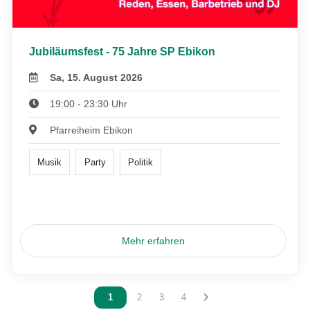
Jubiläumsfest - 75 Jahre SP Ebikon
Sa, 15. August 2026
19:00 - 23:30 Uhr
Pfarreiheim Ebikon
Musik
Party
Politik
Mehr erfahren
Vous êtes sur la page
1
Vous êtes sur la page
2
Vous êtes sur la page
3
Vous êtes sur la page
4