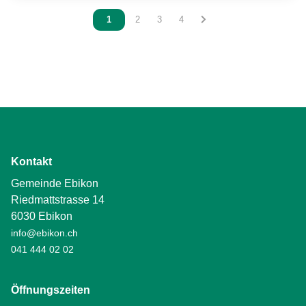
Vous êtes sur la page
1
Vous êtes sur la page
2
Vous êtes sur la page
3
Vous êtes sur la page
4
Kontakt
Gemeinde Ebikon
Riedmattstrasse 14
6030 Ebikon
info@ebikon.ch
041 444 02 02
Öffnungszeiten