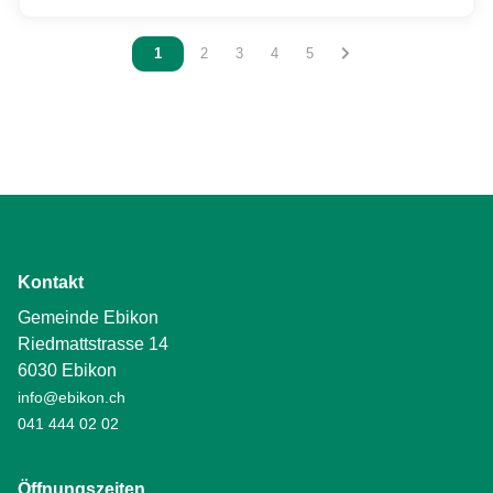
Vous êtes sur la page
1
Vous êtes sur la page
2
Vous êtes sur la page
3
Vous êtes sur la page
4
Vous êtes sur la page
5
Kontakt
Gemeinde Ebikon
Riedmattstrasse 14
6030 Ebikon
info@ebikon.ch
041 444 02 02
Öffnungszeiten