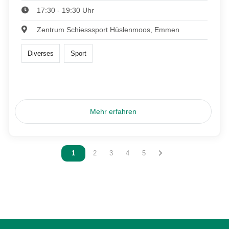
17:30 - 19:30 Uhr
Zentrum Schiesssport Hüslenmoos, Emmen
Diverses
Sport
Mehr erfahren
Vous êtes sur la page
1
Vous êtes sur la page
2
Vous êtes sur la page
3
Vous êtes sur la page
4
Vous êtes sur la page
5