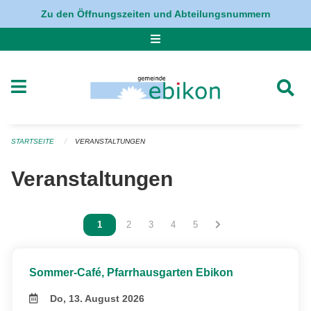
Navigation überspringen
Zu den Öffnungszeiten und Abteilungsnummern
STARTSEITE
VERANSTALTUNGEN
Veranstaltungen
Vous êtes sur la page
1
Vous êtes sur la page
2
Vous êtes sur la page
3
Vous êtes sur la page
4
Vous êtes sur la page
5
Sommer-Café, Pfarrhausgarten Ebikon
Do, 13. August 2026