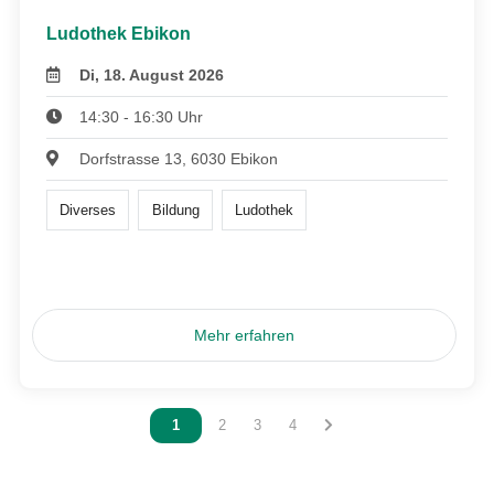
Ludothek Ebikon
Di, 18. August 2026
14:30 - 16:30 Uhr
Dorfstrasse 13, 6030 Ebikon
Diverses
Bildung
Ludothek
Mehr erfahren
Vous êtes sur la page
1
Vous êtes sur la page
2
Vous êtes sur la page
3
Vous êtes sur la page
4