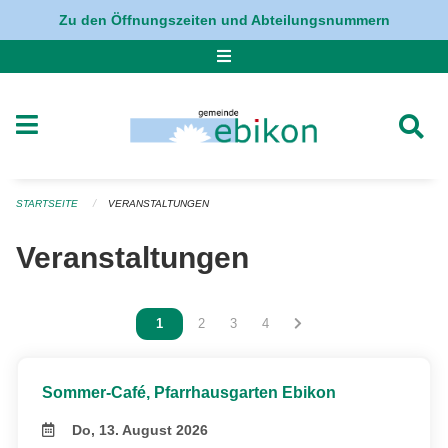
Navigation überspringen
Zu den Öffnungszeiten und Abteilungsnummern
STARTSEITE
VERANSTALTUNGEN
Veranstaltungen
Vous êtes sur la page
1
Vous êtes sur la page
2
Vous êtes sur la page
3
Vous êtes sur la page
4
Sommer-Café, Pfarrhausgarten Ebikon
Do, 13. August 2026