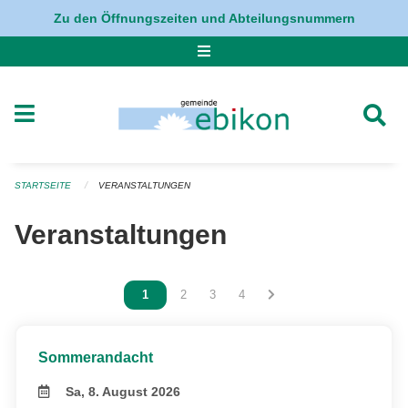
Navigation überspringen
Zu den Öffnungszeiten und Abteilungsnummern
STARTSEITE
VERANSTALTUNGEN
Veranstaltungen
Vous êtes sur la page
1
Vous êtes sur la page
2
Vous êtes sur la page
3
Vous êtes sur la page
4
Sommerandacht
Sa, 8. August 2026