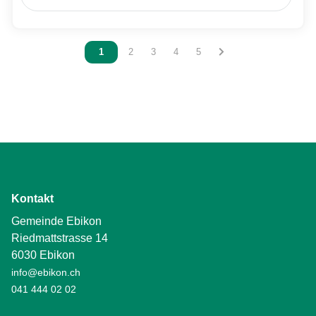
Vous êtes sur la page
1
Vous êtes sur la page
2
Vous êtes sur la page
3
Vous êtes sur la page
4
Vous êtes sur la page
5
Kontakt
Gemeinde Ebikon
Riedmattstrasse 14
6030 Ebikon
info@ebikon.ch
041 444 02 02