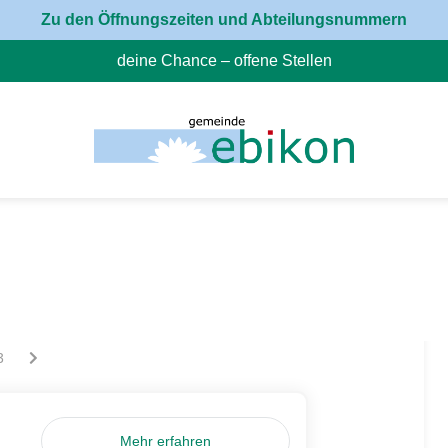
Zu den Öffnungszeiten und Abteilungsnummern
deine Chance – offene Stellen
(External Link)
ur la page
êtes sur la page
Vous êtes sur la page
3
Mehr erfahren