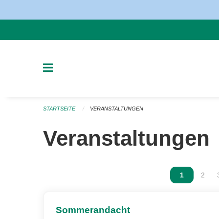
Navigation überspringen
STARTSEITE
VERANSTALTUNGEN
Veranstaltungen
Vous êtes s
1
Vous 
2
Sommerandacht