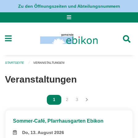
Navigation überspringen
Zu den Öffnungszeiten und Abteilungsnummern
STARTSEITE
VERANSTALTUNGEN
Veranstaltungen
Vous êtes sur la page
1
Vous êtes sur la page
2
Vous êtes sur la page
3
Sommer-Café, Pfarrhausgarten Ebikon
Do, 13. August 2026