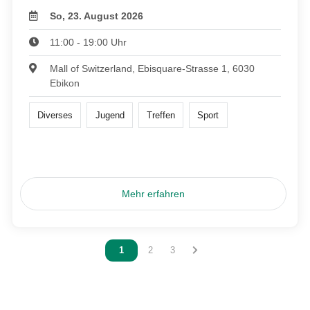
So, 23. August 2026
11:00 - 19:00 Uhr
Mall of Switzerland, Ebisquare-Strasse 1, 6030
Ebikon
Diverses
Jugend
Treffen
Sport
Mehr erfahren
Vous êtes sur la page
1
Vous êtes sur la page
2
Vous êtes sur la page
3