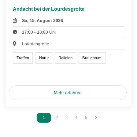
Andacht bei der Lourdesgrotte
Sa, 15. August 2026
17:00 - 18:00 Uhr
Lourdesgrotte
Treffen
Natur
Religion
Brauchtum
Mehr erfahren
Vous êtes sur la page
1
Vous êtes sur la page
2
Vous êtes sur la page
3
Vous êtes sur la page
4
Vous êtes sur la page
5