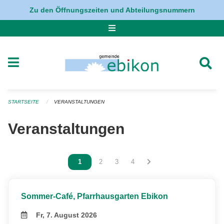
Navigation überspringen
Zu den Öffnungszeiten und Abteilungsnummern
STARTSEITE
VERANSTALTUNGEN
Veranstaltungen
Vous êtes sur la page
1
Vous êtes sur la page
2
Vous êtes sur la page
3
Vous êtes sur la page
4
Sommer-Café, Pfarrhausgarten Ebikon
Fr, 7. August 2026