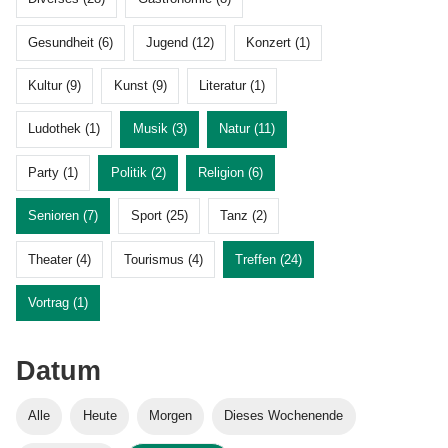
Gesundheit (6)
Jugend (12)
Konzert (1)
Kultur (9)
Kunst (9)
Literatur (1)
Ludothek (1)
Musik (3)
Natur (11)
Party (1)
Politik (2)
Religion (6)
Senioren (7)
Sport (25)
Tanz (2)
Theater (4)
Tourismus (4)
Treffen (24)
Vortrag (1)
Datum
Alle
Heute
Morgen
Dieses Wochenende