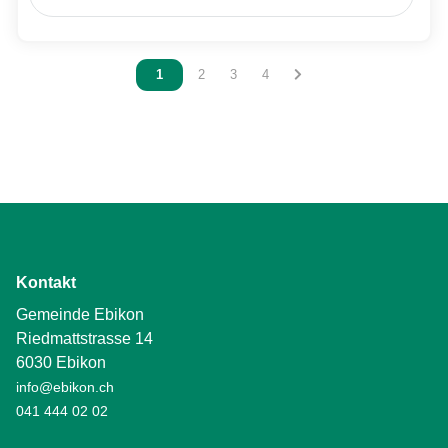
Vous êtes sur la page
1
Vous êtes sur la page
2
Vous êtes sur la page
3
Vous êtes sur la page
4
Kontakt
Gemeinde Ebikon
Riedmattstrasse 14
6030 Ebikon
info@ebikon.ch
041 444 02 02